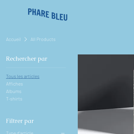
Accueil
All Products
Rechercher par
Tous les articles
Affiches
Albums
T-shirts
Filtrer par
Type d'article