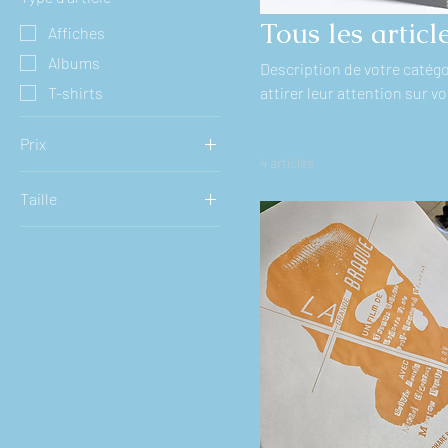
Tous les articl
Affiches
Albums
Description de votre catégor
T-shirts
attirer leur attention sur vo
Prix
4 articles
Taille
25 $CA
45 $CA
Large
Médium
X-Large