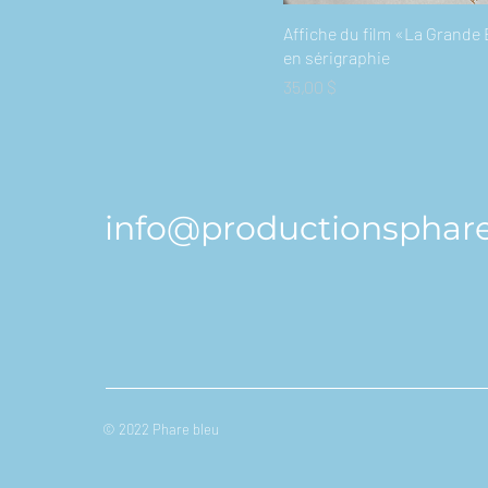
Affiche du film «La Grande
en sérigraphie
Prix
35,00 $
info@productionsphar
© 2022 Phare bleu